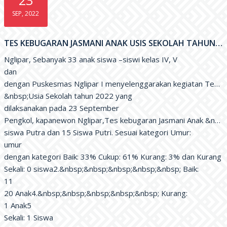
SEP, 2022
TES KEBUGARAN JASMANI ANAK USIS SEKOLAH TAHUN 2022
Nglipar, Sebanyak 33 anak siswa –siswi kelas IV, V

dan

dengan Puskesmas Nglipar I menyelenggarakan kegiatan Tes ke
&nbsp;Usia Sekolah tahun 2022 yang

dilaksanakan pada 23 September

Pengkol, kapanewon Nglipar,Tes kebugaran Jasmani Anak &nbsp;
siswa Putra dan 15 Siswa Putri. Sesuai kategori Umur:

umur

dengan kategori Baik: 33% Cukup: 61% Kurang: 3% dan Kurang

Sekali: 0 siswa2.&nbsp;&nbsp;&nbsp;&nbsp;&nbsp; Baik:

11

20 Anak4.&nbsp;&nbsp;&nbsp;&nbsp;&nbsp; Kurang:

1 Anak5

Sekali: 1 Siswa
