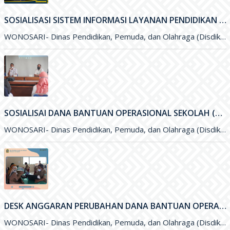
SOSIALISASI SISTEM INFORMASI LAYANAN PENDIDIKAN (SILANDIK) TAHUN 2021
WONOSARI- Dinas Pendidikan, Pemuda, dan Olahraga (Disdikpora) Kabupaten Gunungkidul bersama Badan Perencanaan Pembangunan Daerah (Bappeda) Kabupaten Gunungkidul menyelenggarakan kegiatan Sosialisasi
SOSIALISAI DANA BANTUAN OPERASIONAL SEKOLAH (BOS) KINERJA TAHUN 2021
WONOSARI- Dinas Pendidikan, Pemuda, dan Olahraga (Disdikpora) Kabupaten Gunungkidul melalui Subbagian Perencanaan menyelengarakan kegiatan Sosialisai Dana Bantuan Operasional Sekolah (BOS
DESK ANGGARAN PERUBAHAN DANA BANTUAN OPERASIONAL SEKOLAH (BOS) 2021
WONOSARI- Dinas Pendidikan, Pemuda, dan Olahraga (Disdikpora) Kabupaten Gunungkidul menyelenggarakan kegiatan Desk Anggaran Perubahan Dana Bantuan Operasional Sekolah&nbsp; (BOS