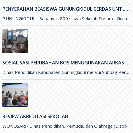
PENYERAHAN BEASISWA GUNUNGKIDUL CERDAS UNTUK PENINGKATAN KUALITAS PENDIDIKAN DI KABUPATEN GUNUNGKIDUL
GUNUNGKIDUL - Sebanyak 800 siswa Sekolah Dasar di Gunungkidul menerima Beasiswa Gunungkidul Cerdas dengan besaran per tahun sejumlah Rp. 500 ribu
SOSIALISASI PERUBAHAN BOS MENGGUNAKAN ARKAS TAHUN 2022 MELALUI ZOOM MEETING
Dinas Pendidikan Kabupaten Gunungkidul melalui Subbag Perencanaan melakukan Sosialisasi Perubahan Anggaran Dana BOS menggunakan ARKAS Tahun 2022 melalui media Zoom
REVIEW AKREDITASI SEKOLAH
WONOSARI- Dinas Pendidikan, Pemuda, dan Olahraga (Disdikpora) Kabupaten Gunungkidul melalui Bidang Sekolah Menegah Pertama menyelenggarakan Review Akreditasi Sekolah. Kegiatan yang