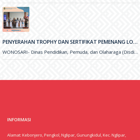
PENYERAHAN TROPHY DAN SERTIFIKAT PEMENANG LOMBA OLIMPIADE SAINS NASIONAL (OSN) DAN FESTIVAL LOMBA SENI NASIONAL (FLSSN) JENJANG SMP TINGKAT KABUPATEN
WONOSARI- Dinas Pendidikan, Pemuda, dan Olaharaga (Disdikpora) Kabupaten Gunungkidul melalui Bidang Sekolah Menegah Pertama (SMP) melaksanakan kegiatan penyerahan Trophy dan
INFORMASI
Alamat: Kebonjero, Pengkol, Nglipar, Gunungkidul, Kec. Nglipar,