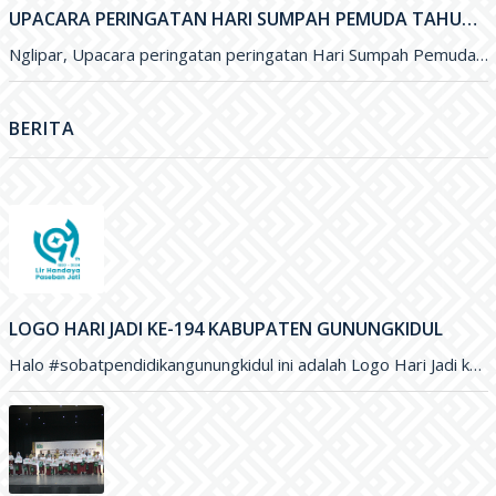
UPACARA PERINGATAN HARI SUMPAH PEMUDA TAHUN 2022 SDN SENDOWO II
Nglipar, Upacara peringatan peringatan Hari Sumpah Pemuda ke-94 tahun
BERITA
LOGO HARI JADI KE-194 KABUPATEN GUNUNGKIDUL
Halo #sobatpendidikangunungkidul ini adalah Logo Hari Jadi ke-194 Kabupaten Gunungkidul yang merupakan karya Saudara Blasius Yudhatama dengan mengusung tema