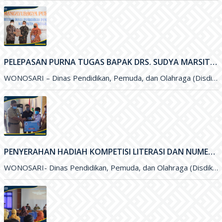
PELEPASAN PURNA TUGAS BAPAK DRS. SUDYA MARSITA, M.M. SELAKU SEKRETARIS DISDIKPORA KABUPATEN GUNUNGKIDUL
WONOSARI – Dinas Pendidikan, Pemuda, dan Olahraga (Disdikpora) Kabupaten Gunungkidul menyelenggarakan kegiatan Pelepasan Purna Tugas Bapak Drs. Sudya Marsita, M.M
PENYERAHAN HADIAH KOMPETISI LITERASI DAN NUMERASI TINGKAT NASIONAL
WONOSARI- Dinas Pendidikan, Pemuda, dan Olahraga (Disdikpora) Kabupaten Gunungkidul bekerja sama dengan Pesona Edu, Bank BCA, dan Pabrik Minuman Hillo